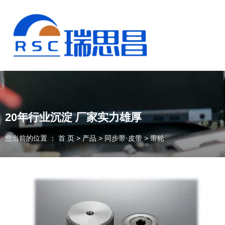
20年行业沉淀 厂家实力雄厚
您当前的位置 ： 首 页
>
产品
>
同步带·皮带
>
带轮
13925235098