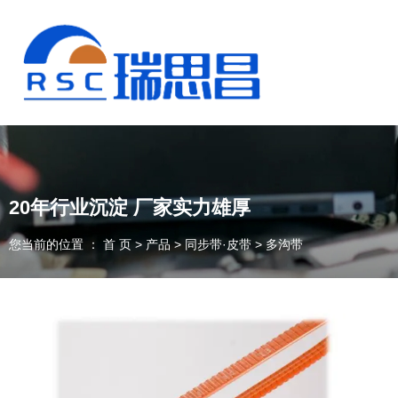
20年行业沉淀 厂家实力雄厚
您当前的位置 ： 首 页
>
产品
>
同步带·皮带
>
多沟带
13925235098