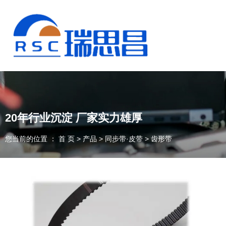
20年行业沉淀 厂家实力雄厚
您当前的位置 ： 首 页
>
产品
>
同步带·皮带
>
齿形带
13925235098