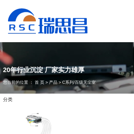
20年行业沉淀 厂家实力雄厚
您当前的位置 ： 首 页
>
产品
>
C系列/百级无尘室
分类
13925235098