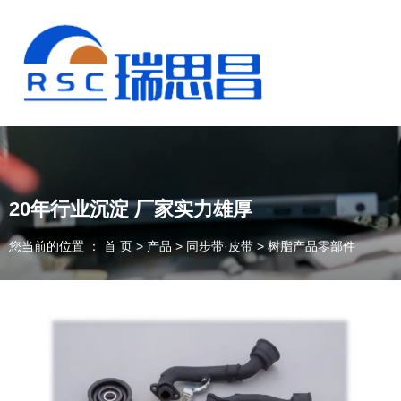
20年行业沉淀 厂家实力雄厚
您当前的位置 ： 首 页
>
产品
>
同步带·皮带
>
树脂产品零部件
13925235098