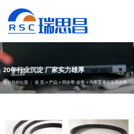
20年行业沉淀 厂家实力雄厚
您当前的位置 ： 首 页
>
产品
>
同步带·皮带
>
汽车及摩托车用皮带
13925235098