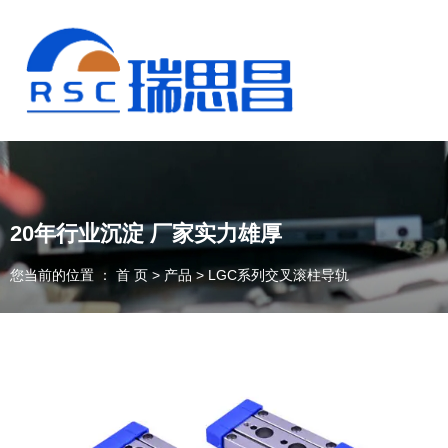
20年行业沉淀 厂家实力雄厚
您当前的位置 ： 首 页
>
产品
>
LGC系列交叉滚柱导轨
13925235098