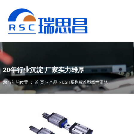
20年行业沉淀 厂家实力雄厚
您当前的位置 ： 首 页
>
产品
>
LSH系列标准型线性滑轨
13925235098