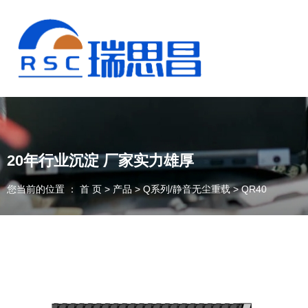
20年行业沉淀 厂家实力雄厚
您当前的位置 ： 首 页
>
产品
>
Q系列/静音无尘重载
>
QR40
13925235098