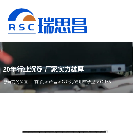
20年行业沉淀 厂家实力雄厚
您当前的位置 ： 首 页
>
产品
>
G系列/通用重载型
>
GR65
13925235098