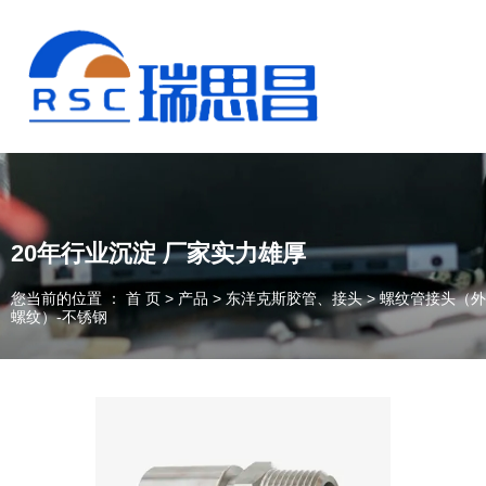
20年行业沉淀 厂家实力雄厚
您当前的位置 ： 首 页
>
产品
>
东洋克斯胶管、接头
>
螺纹管接头（外
螺纹）-不锈钢
13925235098