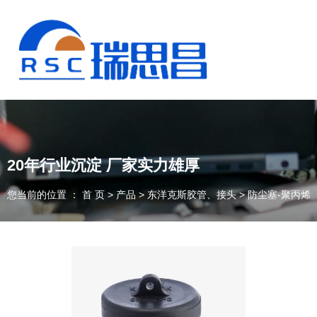
20年行业沉淀 厂家实力雄厚
您当前的位置 ： 首 页
>
产品
>
东洋克斯胶管、接头
>
防尘塞-聚丙烯
13925235098