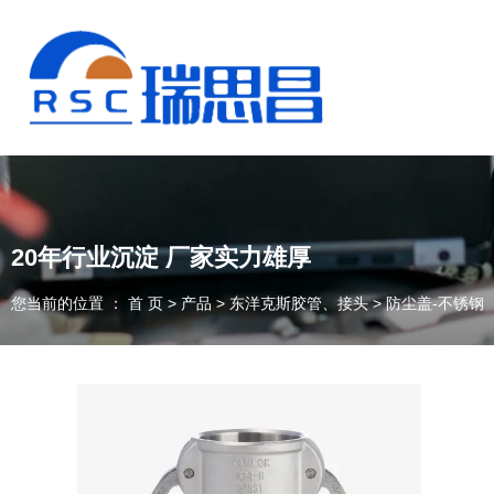
20年行业沉淀 厂家实力雄厚
您当前的位置 ： 首 页
>
产品
>
东洋克斯胶管、接头
>
防尘盖-不锈钢
13925235098